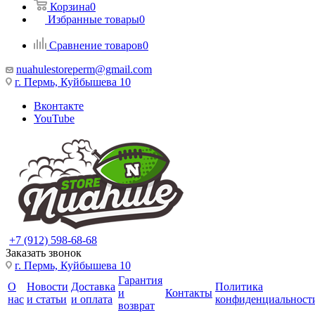
Корзина
0
Избранные товары
0
Сравнение товаров
0
nuahulestoreperm@gmail.com
г. Пермь, Куйбышева 10
Вконтакте
YouTube
+7 (912) 598-68-68
Заказать звонок
г. Пермь, Куйбышева 10
Гарантия
О
Новости
Доставка
Политика
и
Контакты
нас
и статьи
и оплата
конфиденциальност
возврат