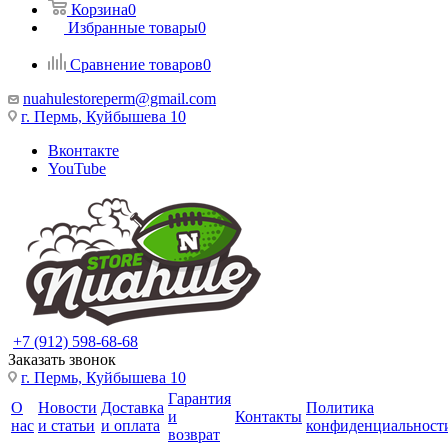
Корзина
0
Избранные товары
0
Сравнение товаров
0
nuahulestoreperm@gmail.com
г. Пермь, Куйбышева 10
Вконтакте
YouTube
+7 (912) 598-68-68
Заказать звонок
г. Пермь, Куйбышева 10
Гарантия
О
Новости
Доставка
Политика
и
Контакты
нас
и статьи
и оплата
конфиденциальност
возврат