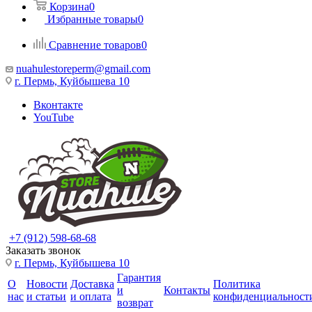
Корзина
0
Избранные товары
0
Сравнение товаров
0
nuahulestoreperm@gmail.com
г. Пермь, Куйбышева 10
Вконтакте
YouTube
+7 (912) 598-68-68
Заказать звонок
г. Пермь, Куйбышева 10
Гарантия
О
Новости
Доставка
Политика
и
Контакты
нас
и статьи
и оплата
конфиденциальност
возврат