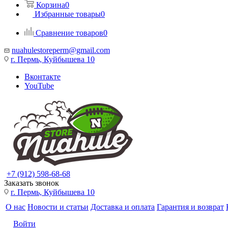
Корзина
0
Избранные товары
0
Сравнение товаров
0
nuahulestoreperm@gmail.com
г. Пермь, Куйбышева 10
Вконтакте
YouTube
+7 (912) 598-68-68
Заказать звонок
г. Пермь, Куйбышева 10
О нас
Новости и статьи
Доставка и оплата
Гарантия и возврат
Войти