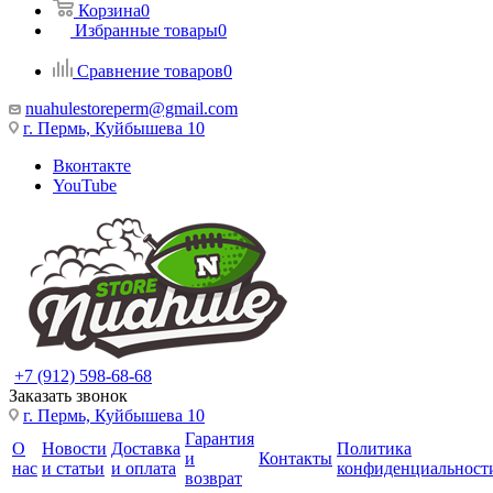
Корзина
0
Избранные товары
0
Сравнение товаров
0
nuahulestoreperm@gmail.com
г. Пермь, Куйбышева 10
Вконтакте
YouTube
+7 (912) 598-68-68
Заказать звонок
г. Пермь, Куйбышева 10
Гарантия
О
Новости
Доставка
Политика
и
Контакты
нас
и статьи
и оплата
конфиденциальност
возврат