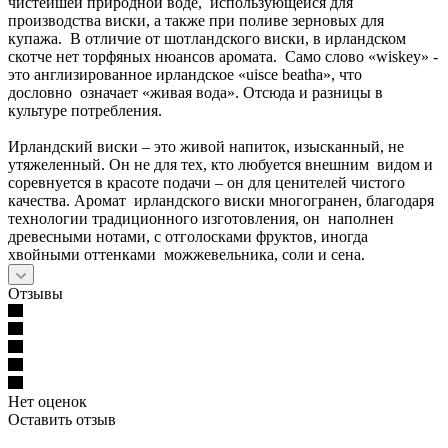
чистейшей природной воде, использующейся для
производства виски, а также при поливе зерновых для
купажа. В отличие от шотландского виски, в ирландском
скотче нет торфяных нюансов аромата. Само слово «wiskey» -
это англизированное ирландское «uisce beatha», что
дословно означает «живая вода». Отсюда и разницы в
культуре потребления.
Ирландский виски – это живой напиток, изысканный, не
утяжеленный. Он не для тех, кто любуется внешним видом и
соревнуется в красоте подачи – он для ценителей чистого
качества. Аромат ирландского виски многогранен, благодаря
технологии традиционного изготовления, он наполнен
древесными нотами, с отголосками фруктов, иногда
хвойными оттенками можжевельника, соли и сена.
Отзывы
Нет оценок
Оставить отзыв