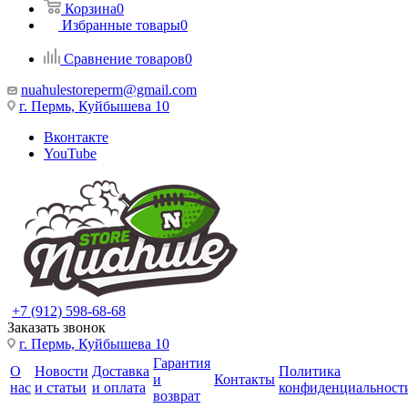
Корзина
0
Избранные товары
0
Сравнение товаров
0
nuahulestoreperm@gmail.com
г. Пермь, Куйбышева 10
Вконтакте
YouTube
+7 (912) 598-68-68
Заказать звонок
г. Пермь, Куйбышева 10
Гарантия
О
Новости
Доставка
Политика
и
Контакты
нас
и статьи
и оплата
конфиденциальност
возврат