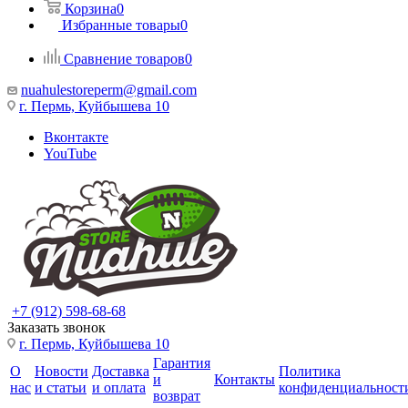
Корзина
0
Избранные товары
0
Сравнение товаров
0
nuahulestoreperm@gmail.com
г. Пермь, Куйбышева 10
Вконтакте
YouTube
+7 (912) 598-68-68
Заказать звонок
г. Пермь, Куйбышева 10
Гарантия
О
Новости
Доставка
Политика
и
Контакты
нас
и статьи
и оплата
конфиденциальност
возврат