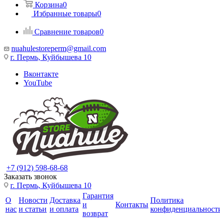
Корзина
0
Избранные товары
0
Сравнение товаров
0
nuahulestoreperm@gmail.com
г. Пермь, Куйбышева 10
Вконтакте
YouTube
+7 (912) 598-68-68
Заказать звонок
г. Пермь, Куйбышева 10
Гарантия
О
Новости
Доставка
Политика
и
Контакты
нас
и статьи
и оплата
конфиденциальност
возврат