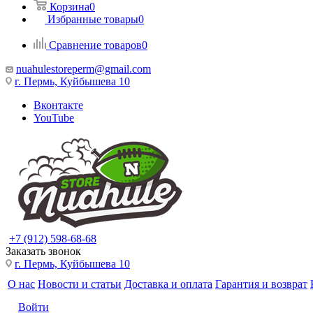
Корзина
0
Избранные товары
0
Сравнение товаров
0
nuahulestoreperm@gmail.com
г. Пермь, Куйбышева 10
Вконтакте
YouTube
+7 (912) 598-68-68
Заказать звонок
г. Пермь, Куйбышева 10
О нас
Новости и статьи
Доставка и оплата
Гарантия и возврат
Войти