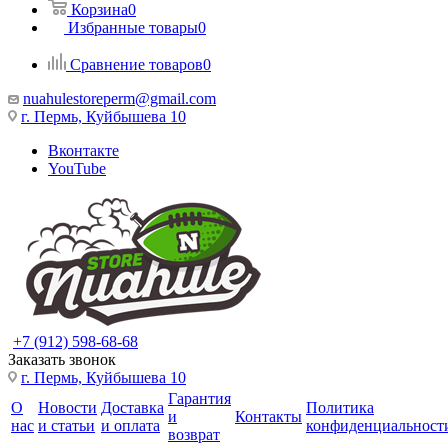
Корзина
0
Избранные товары
0
Сравнение товаров
0
nuahulestoreperm@gmail.com
г. Пермь, Куйбышева 10
Вконтакте
YouTube
+7 (912) 598-68-68
Заказать звонок
г. Пермь, Куйбышева 10
Гарантия
О
Новости
Доставка
Политика
и
Контакты
нас
и статьи
и оплата
конфиденциальност
возврат