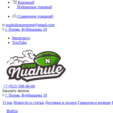
Корзина
0
Избранные товары
0
Сравнение товаров
0
nuahulestoreperm@gmail.com
г. Пермь, Куйбышева 10
Вконтакте
YouTube
+7 (912) 598-68-68
Заказать звонок
г. Пермь, Куйбышева 10
О нас
Новости и статьи
Доставка и оплата
Гарантия и возврат
Войти