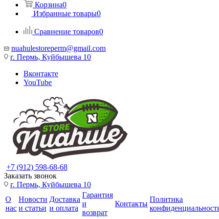
Корзина
0
Избранные товары
0
Сравнение товаров
0
nuahulestoreperm@gmail.com
г. Пермь, Куйбышева 10
Вконтакте
YouTube
+7 (912) 598-68-68
Заказать звонок
г. Пермь, Куйбышева 10
Гарантия
О
Новости
Доставка
Политика
и
Контакты
нас
и статьи
и оплата
конфиденциальност
возврат