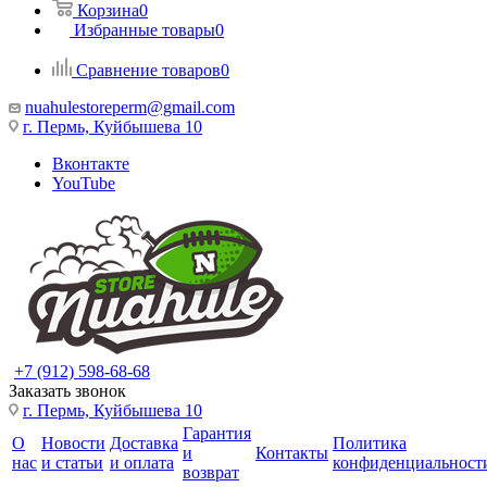
Корзина
0
Избранные товары
0
Сравнение товаров
0
nuahulestoreperm@gmail.com
г. Пермь, Куйбышева 10
Вконтакте
YouTube
+7 (912) 598-68-68
Заказать звонок
г. Пермь, Куйбышева 10
Гарантия
О
Новости
Доставка
Политика
и
Контакты
нас
и статьи
и оплата
конфиденциальност
возврат