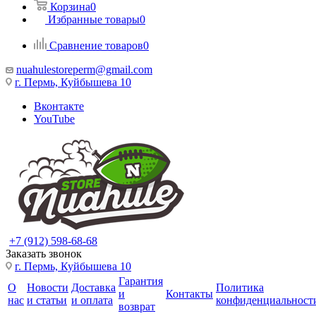
Корзина
0
Избранные товары
0
Сравнение товаров
0
nuahulestoreperm@gmail.com
г. Пермь, Куйбышева 10
Вконтакте
YouTube
+7 (912) 598-68-68
Заказать звонок
г. Пермь, Куйбышева 10
Гарантия
О
Новости
Доставка
Политика
и
Контакты
нас
и статьи
и оплата
конфиденциальност
возврат