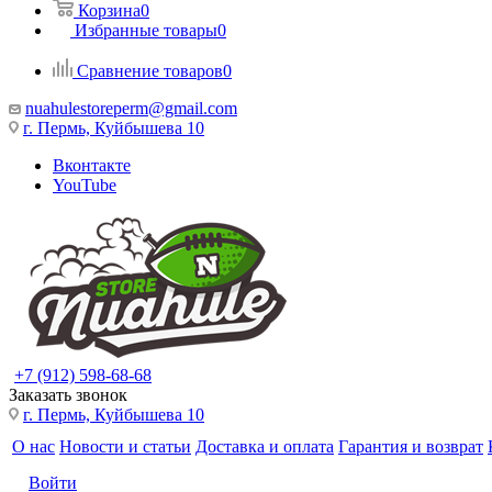
Корзина
0
Избранные товары
0
Сравнение товаров
0
nuahulestoreperm@gmail.com
г. Пермь, Куйбышева 10
Вконтакте
YouTube
+7 (912) 598-68-68
Заказать звонок
г. Пермь, Куйбышева 10
О нас
Новости и статьи
Доставка и оплата
Гарантия и возврат
Войти