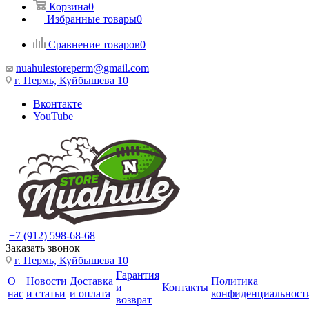
Корзина
0
Избранные товары
0
Сравнение товаров
0
nuahulestoreperm@gmail.com
г. Пермь, Куйбышева 10
Вконтакте
YouTube
+7 (912) 598-68-68
Заказать звонок
г. Пермь, Куйбышева 10
Гарантия
О
Новости
Доставка
Политика
и
Контакты
нас
и статьи
и оплата
конфиденциальност
возврат