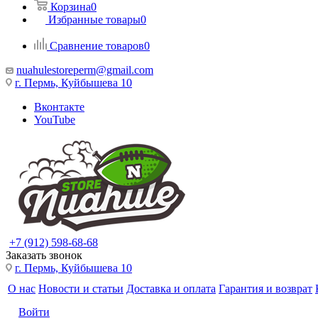
Корзина
0
Избранные товары
0
Сравнение товаров
0
nuahulestoreperm@gmail.com
г. Пермь, Куйбышева 10
Вконтакте
YouTube
+7 (912) 598-68-68
Заказать звонок
г. Пермь, Куйбышева 10
О нас
Новости и статьи
Доставка и оплата
Гарантия и возврат
Войти