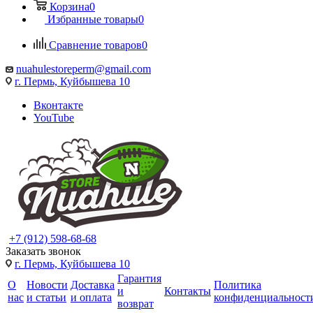
Корзина
0
Избранные товары
0
Сравнение товаров
0
nuahulestoreperm@gmail.com
г. Пермь, Куйбышева 10
Вконтакте
YouTube
+7 (912) 598-68-68
Заказать звонок
г. Пермь, Куйбышева 10
Гарантия
О
Новости
Доставка
Политика
и
Контакты
нас
и статьи
и оплата
конфиденциальност
возврат