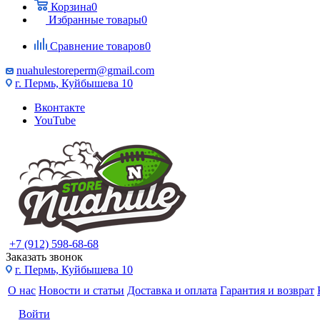
Корзина
0
Избранные товары
0
Сравнение товаров
0
nuahulestoreperm@gmail.com
г. Пермь, Куйбышева 10
Вконтакте
YouTube
+7 (912) 598-68-68
Заказать звонок
г. Пермь, Куйбышева 10
О нас
Новости и статьи
Доставка и оплата
Гарантия и возврат
Войти