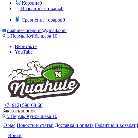
Корзина
0
Избранные товары
0
Сравнение товаров
0
nuahulestoreperm@gmail.com
г. Пермь, Куйбышева 10
Вконтакте
YouTube
+7 (912) 598-68-68
Заказать звонок
г. Пермь, Куйбышева 10
О нас
Новости и статьи
Доставка и оплата
Гарантия и возврат
Войти