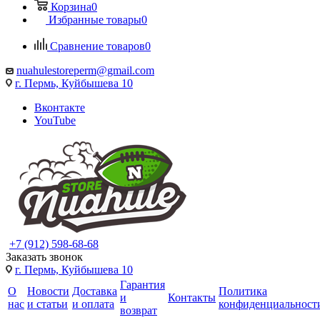
Корзина
0
Избранные товары
0
Сравнение товаров
0
nuahulestoreperm@gmail.com
г. Пермь, Куйбышева 10
Вконтакте
YouTube
+7 (912) 598-68-68
Заказать звонок
г. Пермь, Куйбышева 10
Гарантия
О
Новости
Доставка
Политика
и
Контакты
нас
и статьи
и оплата
конфиденциальност
возврат