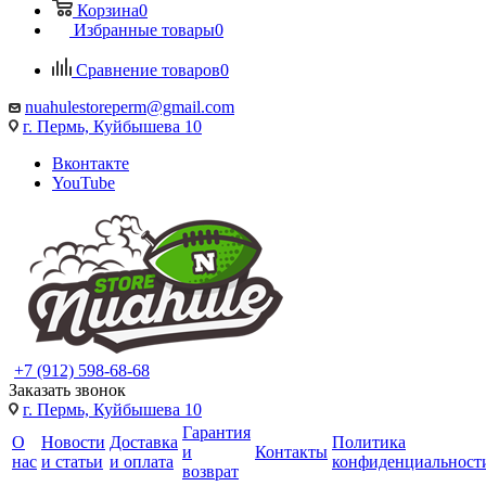
Корзина
0
Избранные товары
0
Сравнение товаров
0
nuahulestoreperm@gmail.com
г. Пермь, Куйбышева 10
Вконтакте
YouTube
+7 (912) 598-68-68
Заказать звонок
г. Пермь, Куйбышева 10
Гарантия
О
Новости
Доставка
Политика
и
Контакты
нас
и статьи
и оплата
конфиденциальност
возврат