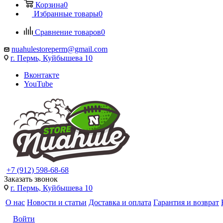
Корзина
0
Избранные товары
0
Сравнение товаров
0
nuahulestoreperm@gmail.com
г. Пермь, Куйбышева 10
Вконтакте
YouTube
+7 (912) 598-68-68
Заказать звонок
г. Пермь, Куйбышева 10
О нас
Новости и статьи
Доставка и оплата
Гарантия и возврат
Войти