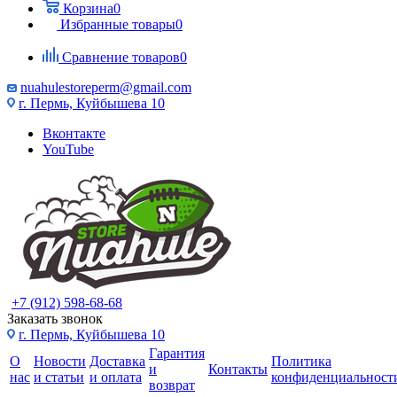
Корзина
0
Избранные товары
0
Сравнение товаров
0
nuahulestoreperm@gmail.com
г. Пермь, Куйбышева 10
Вконтакте
YouTube
+7 (912) 598-68-68
Заказать звонок
г. Пермь, Куйбышева 10
Гарантия
О
Новости
Доставка
Политика
и
Контакты
нас
и статьи
и оплата
конфиденциальност
возврат