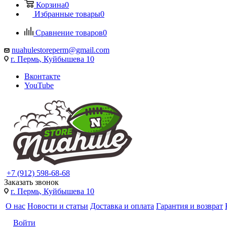
Корзина
0
Избранные товары
0
Сравнение товаров
0
nuahulestoreperm@gmail.com
г. Пермь, Куйбышева 10
Вконтакте
YouTube
+7 (912) 598-68-68
Заказать звонок
г. Пермь, Куйбышева 10
О нас
Новости и статьи
Доставка и оплата
Гарантия и возврат
Войти