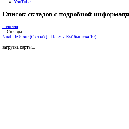
YouTube
Список складов с подробной информац
Главная
—
Склады
Nuahule Store (Склад) (г. Пермь, Куйбышева 10)
загрузка карты...