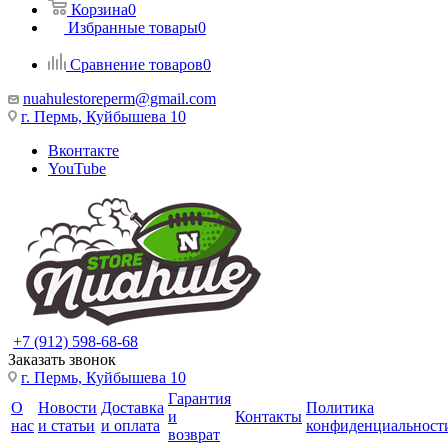
Корзина
0
Избранные товары
0
Сравнение товаров
0
nuahulestoreperm@gmail.com
г. Пермь, Куйбышева 10
Вконтакте
YouTube
+7 (912) 598-68-68
Заказать звонок
г. Пермь, Куйбышева 10
Гарантия
О
Новости
Доставка
Политика
и
Контакты
нас
и статьи
и оплата
конфиденциальност
возврат