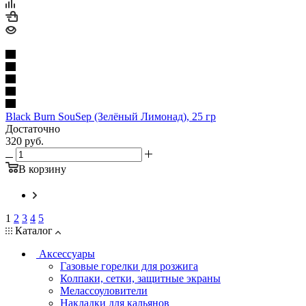
Black Burn SouSep (Зелёный Лимонад), 25 гр
Достаточно
320
руб.
В корзину
1
2
3
4
5
Каталог
Аксессуары
Газовые горелки для розжига
Колпаки, сетки, защитные экраны
Мелассоуловители
Накладки для кальянов