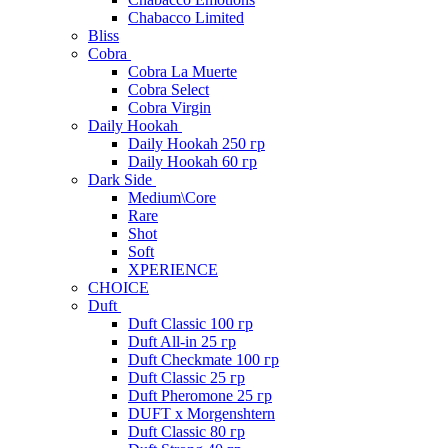
Chabacco Limited
Bliss
Cobra
Cobra La Muerte
Cobra Select
Cobra Virgin
Daily Hookah
Daily Hookah 250 гр
Daily Hookah 60 гр
Dark Side
Medium\Core
Rare
Shot
Soft
XPERIENCE
CHOICE
Duft
Duft Classic 100 гр
Duft All-in 25 гр
Duft Checkmate 100 гр
Duft Classic 25 гр
Duft Pheromone 25 гр
DUFT x Morgenshtern
Duft Classic 80 гр