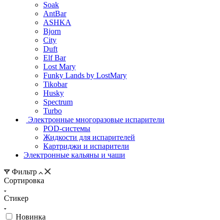
Soak
AntBar
ASHKA
Bjorn
City
Duft
Elf Bar
Lost Mary
Funky Lands by LostMary
Tikobar
Husky
Spectrum
Turbo
Электронные многоразовые испарители
POD-системы
Жидкости для испарителей
Картриджи и испарители
Электронные кальяны и чаши
Фильтр
Сортировка
Стикер
Новинка