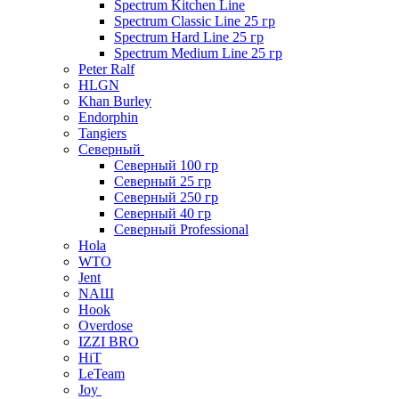
Spectrum Kitchen Line
Spectrum Classic Line 25 гр
Spectrum Hard Line 25 гр
Spectrum Medium Line 25 гр
Peter Ralf
HLGN
Khan Burley
Endorphin
Tangiers
Северный
Северный 100 гр
Северный 25 гр
Северный 250 гр
Северный 40 гр
Северный Professional
Hola
WTO
Jent
NAШ
Hook
Overdose
IZZI BRO
HiT
LeTeam
Joy