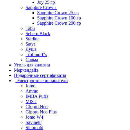
Joy 25 гр
Sapphire Crown
Sapphire Crown 25 гр
Sapphire Crown 100 гр
Sapphire Crown 200 гр
Tabu
Sebero Black
Starline
Satyr
Душа
Trofimoff"s
Сарма
Уголь для кальяна
Мерчендайз
Подарочные сертификаты
Электронные испарители
Jomo
Ammo
IMBA Puffs
MIST
Gippro Neo
Gippro Neo Plus
Jomo W4
Savinelli
Sinomobi