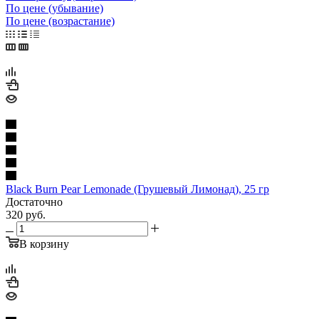
По цене (убывание)
По цене (возрастание)
Black Burn Pear Lemonade (Грушевый Лимонад), 25 гр
Достаточно
320
руб.
В корзину