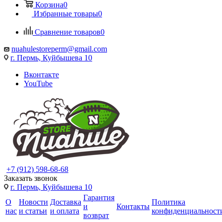
Корзина
0
Избранные товары
0
Сравнение товаров
0
nuahulestoreperm@gmail.com
г. Пермь, Куйбышева 10
Вконтакте
YouTube
+7 (912) 598-68-68
Заказать звонок
г. Пермь, Куйбышева 10
Гарантия
О
Новости
Доставка
Политика
и
Контакты
нас
и статьи
и оплата
конфиденциальност
возврат