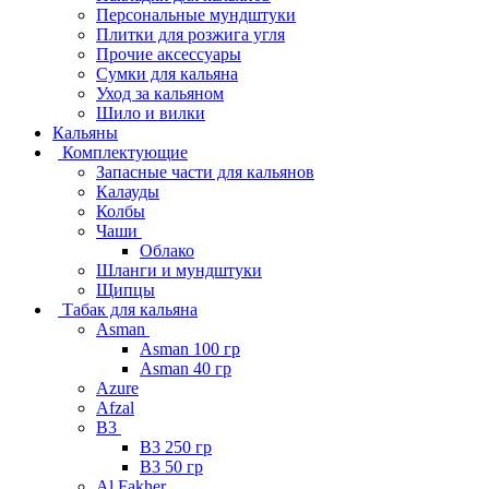
Персональные мундштуки
Плитки для розжига угля
Прочие аксессуары
Сумки для кальяна
Уход за кальяном
Шило и вилки
Кальяны
Комплектующие
Запасные части для кальянов
Калауды
Колбы
Чаши
Облако
Шланги и мундштуки
Щипцы
Табак для кальяна
Asman
Asman 100 гр
Asman 40 гр
Azure
Afzal
B3
B3 250 гр
B3 50 гр
Al Fakher