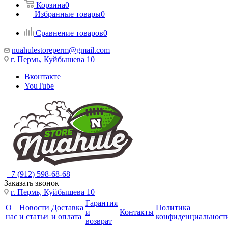
Корзина
0
Избранные товары
0
Сравнение товаров
0
nuahulestoreperm@gmail.com
г. Пермь, Куйбышева 10
Вконтакте
YouTube
+7 (912) 598-68-68
Заказать звонок
г. Пермь, Куйбышева 10
Гарантия
О
Новости
Доставка
Политика
и
Контакты
нас
и статьи
и оплата
конфиденциальност
возврат