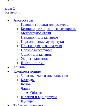
1
2
3
4
5
Каталог
Аксессуары
Газовые горелки для розжига
Колпаки, сетки, защитные экраны
Мелассоуловители
Накладки для кальянов
Персональные мундштуки
Плитки для розжига угля
Прочие аксессуары
Сумки для кальяна
Уход за кальяном
Шило и вилки
Кальяны
Комплектующие
Запасные части для кальянов
Калауды
Колбы
Чаши
Облако
Шланги и мундштуки
Щипцы
Табак для кальяна