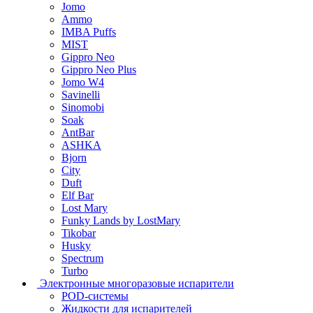
Jomo
Ammo
IMBA Puffs
MIST
Gippro Neo
Gippro Neo Plus
Jomo W4
Savinelli
Sinomobi
Soak
AntBar
ASHKA
Bjorn
City
Duft
Elf Bar
Lost Mary
Funky Lands by LostMary
Tikobar
Husky
Spectrum
Turbo
Электронные многоразовые испарители
POD-системы
Жидкости для испарителей