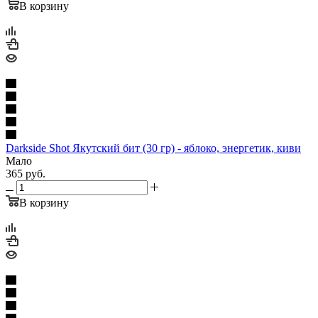
В корзину
Darkside Shot Якутский бит (30 гр) - яблоко, энергетик, киви
Мало
365
руб.
В корзину