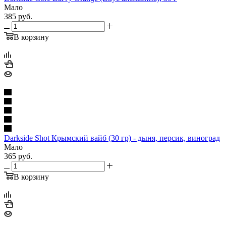
Мало
385
руб.
В корзину
Darkside Shot Крымский вайб (30 гр) - дыня, персик, виноград
Мало
365
руб.
В корзину