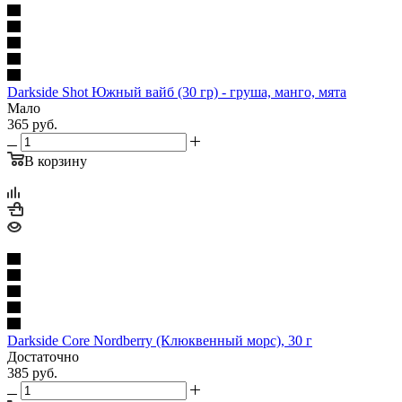
Darkside Shot Южный вайб (30 гр) - груша, манго, мята
Мало
365
руб.
В корзину
Darkside Core Nordberry (Клюквенный морс), 30 г
Достаточно
385
руб.