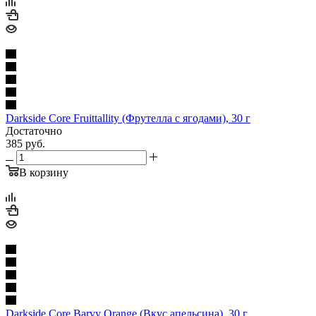
Darkside Core Fruittallity (Фрутелла с ягодами), 30 г
Достаточно
385
руб.
В корзину
Darkside Core Barvy Orange (Вкус апельсина), 30 г