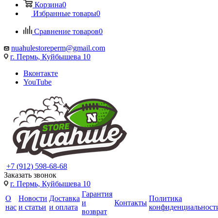
Корзина
0
Избранные товары
0
Сравнение товаров
0
nuahulestoreperm@gmail.com
г. Пермь, Куйбышева 10
Вконтакте
YouTube
+7 (912) 598-68-68
Заказать звонок
г. Пермь, Куйбышева 10
Гарантия
О
Новости
Доставка
Политика
и
Контакты
нас
и статьи
и оплата
конфиденциальност
возврат