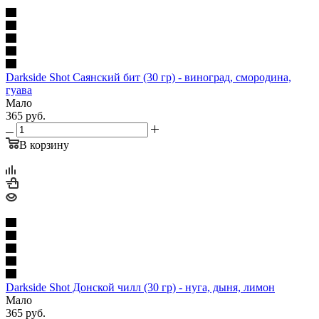
Darkside Shot Саянский бит (30 гр) - виноград, смородина,
гуава
Мало
365
руб.
В корзину
Darkside Shot Донской чилл (30 гр) - нуга, дыня, лимон
Мало
365
руб.