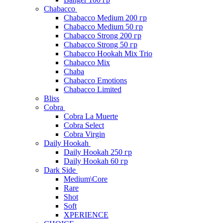
Chabacco
Chabacco Medium 200 гр
Chabacco Medium 50 гр
Chabacco Strong 200 гр
Chabacco Strong 50 гр
Chabacco Hookah Mix Trio
Chabacco Mix
Chaba
Chabacco Emotions
Chabacco Limited
Bliss
Cobra
Cobra La Muerte
Cobra Select
Cobra Virgin
Daily Hookah
Daily Hookah 250 гр
Daily Hookah 60 гр
Dark Side
Medium\Core
Rare
Shot
Soft
XPERIENCE