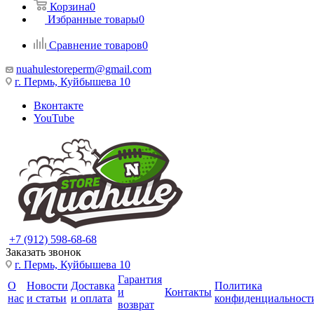
Корзина
0
Избранные товары
0
Сравнение товаров
0
nuahulestoreperm@gmail.com
г. Пермь, Куйбышева 10
Вконтакте
YouTube
+7 (912) 598-68-68
Заказать звонок
г. Пермь, Куйбышева 10
Гарантия
О
Новости
Доставка
Политика
и
Контакты
нас
и статьи
и оплата
конфиденциальност
возврат