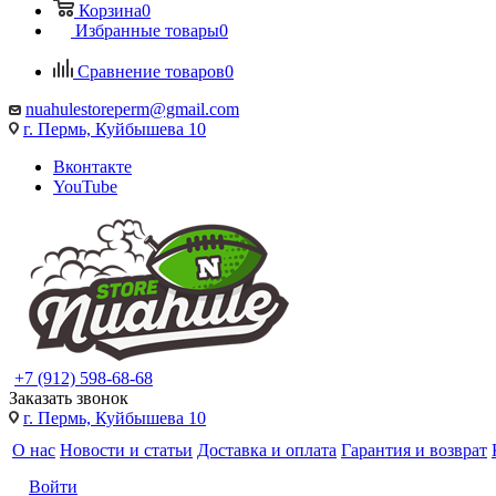
Корзина
0
Избранные товары
0
Сравнение товаров
0
nuahulestoreperm@gmail.com
г. Пермь, Куйбышева 10
Вконтакте
YouTube
+7 (912) 598-68-68
Заказать звонок
г. Пермь, Куйбышева 10
О нас
Новости и статьи
Доставка и оплата
Гарантия и возврат
Войти