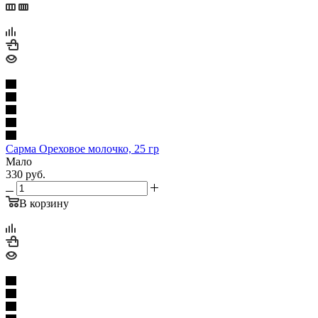
Сарма Ореховое молочко, 25 гр
Мало
330
руб.
В корзину