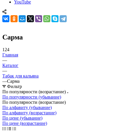
YouTube
Сарма
124
Главная
—
Каталог
—
Табак для кальяна
—
Сарма
Фильтр
По популярности (возрастание)
По популярности (убывание)
По популярности (возрастание)
По алфавиту (убывание)
По алфавиту (возрастание)
По цене (убывание)
По цене (возрастание)