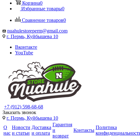
Корзина
0
Избранные товары
0
Сравнение товаров
0
nuahulestoreperm@gmail.com
г. Пермь, Куйбышева 10
Вконтакте
YouTube
+7 (912) 598-68-68
Заказать звонок
г. Пермь, Куйбышева 10
Гарантия
О
Новости
Доставка
Политика
и
Контакты
нас
и статьи
и оплата
конфиденциальност
возврат