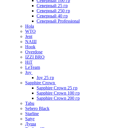
Северный 100 гр
Северный 25 гр
Северный 250 гр
Северный 40 гр
Северный Professional
Hola
WTO
Jent
NAШ
Hook
Overdose
IZZI BRO
HiT
LeTeam
Joy
Joy 25 гр
Sapphire Crown
Sapphire Crown 25 гр
Sapphire Crown 100 гр
Sapphire Crown 200 гр
Tabu
Sebero Black
Starline
Satyr
Душа