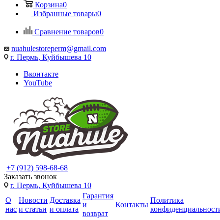
Корзина
0
Избранные товары
0
Сравнение товаров
0
nuahulestoreperm@gmail.com
г. Пермь, Куйбышева 10
Вконтакте
YouTube
+7 (912) 598-68-68
Заказать звонок
г. Пермь, Куйбышева 10
Гарантия
О
Новости
Доставка
Политика
и
Контакты
нас
и статьи
и оплата
конфиденциальност
возврат