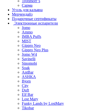
Trofimoff"s
Сарма
Уголь для кальяна
Мерчендайз
Подарочные сертификаты
Электронные испарители
Jomo
Ammo
IMBA Puffs
MIST
Gippro Neo
Gippro Neo Plus
Jomo W4
Savinelli
Sinomobi
Soak
AntBar
ASHKA
Bjorn
City
Duft
Elf Bar
Lost Mary
Funky Lands by LostMary
Tikobar