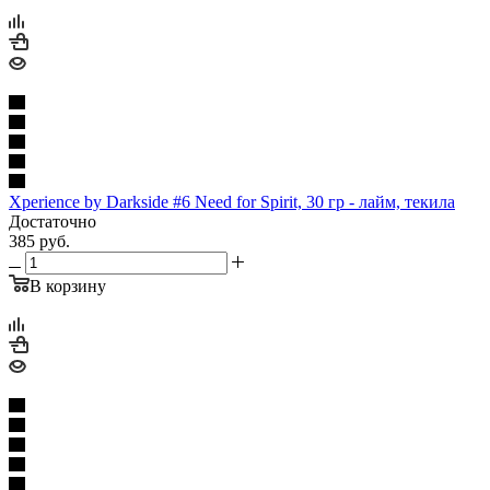
Xperience by Darkside #6 Need for Spirit, 30 гр - лайм, текила
Достаточно
385
руб.
В корзину