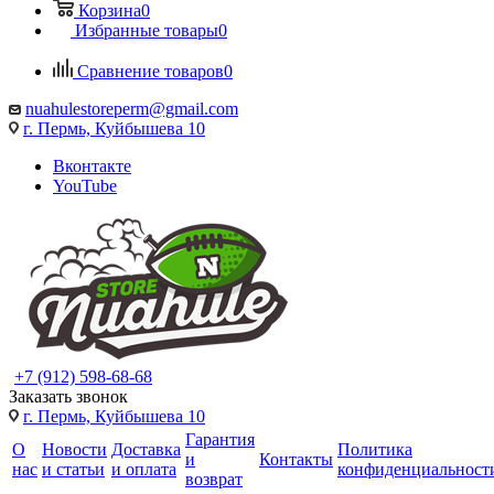
Корзина
0
Избранные товары
0
Сравнение товаров
0
nuahulestoreperm@gmail.com
г. Пермь, Куйбышева 10
Вконтакте
YouTube
+7 (912) 598-68-68
Заказать звонок
г. Пермь, Куйбышева 10
Гарантия
О
Новости
Доставка
Политика
и
Контакты
нас
и статьи
и оплата
конфиденциальност
возврат