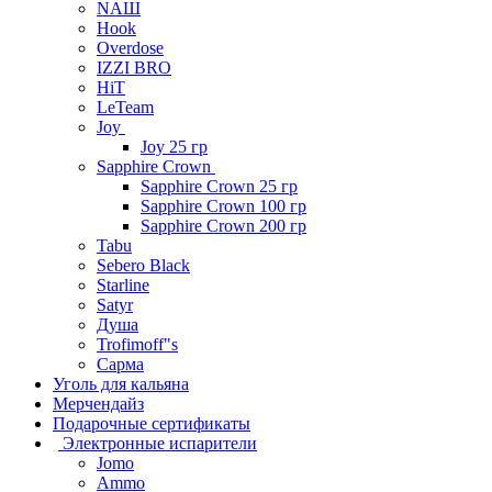
NAШ
Hook
Overdose
IZZI BRO
HiT
LeTeam
Joy
Joy 25 гр
Sapphire Crown
Sapphire Crown 25 гр
Sapphire Crown 100 гр
Sapphire Crown 200 гр
Tabu
Sebero Black
Starline
Satyr
Душа
Trofimoff"s
Сарма
Уголь для кальяна
Мерчендайз
Подарочные сертификаты
Электронные испарители
Jomo
Ammo