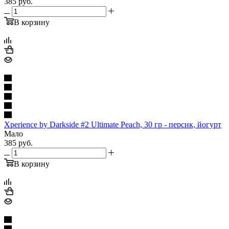
385
руб.
В корзину
Xperience by Darkside #2 Ultimate Peach, 30 гр - персик, йогурт
Мало
385
руб.
В корзину