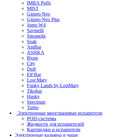
IMBA Puffs
MIST
Gippro Neo
Gippro Neo Plus
Jomo W4
Savinelli
Sinomobi
Soak
AntBar
ASHKA
Bjorn
City
Duft
Elf Bar
Lost Mary
Funky Lands by LostMary
Tikobar
Husky
Spectrum
Turbo
Электронные многоразовые испарители
POD-системы
Жидкости для испарителей
Картриджи и испарители
Электронные кальяны и чаши