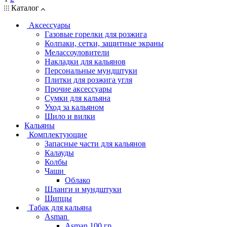
Каталог
Аксессуары
Газовые горелки для розжига
Колпаки, сетки, защитные экраны
Мелассоуловители
Накладки для кальянов
Персональные мундштуки
Плитки для розжига угля
Прочие аксессуары
Сумки для кальяна
Уход за кальяном
Шило и вилки
Кальяны
Комплектующие
Запасные части для кальянов
Калауды
Колбы
Чаши
Облако
Шланги и мундштуки
Щипцы
Табак для кальяна
Asman
Asman 100 гр