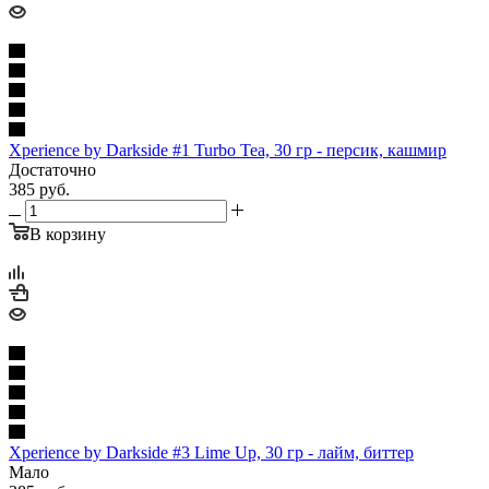
Xperience by Darkside #1 Turbo Tea, 30 гр - персик, кашмир
Достаточно
385
руб.
В корзину
Xperience by Darkside #3 Lime Up, 30 гр - лайм, биттер
Мало