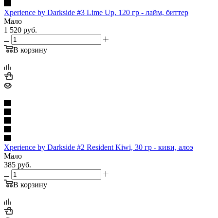
Xperience by Darkside #3 Lime Up, 120 гр - лайм, биттер
Мало
1 520
руб.
В корзину
Xperience by Darkside #2 Resident Kiwi, 30 гр - киви, алоэ
Мало
385
руб.
В корзину