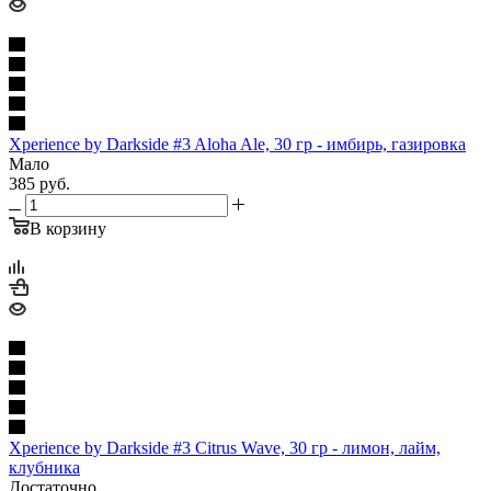
Xperience by Darkside #3 Aloha Ale, 30 гр - имбирь, газировка
Мало
385
руб.
В корзину
Xperience by Darkside #3 Citrus Wave, 30 гр - лимон, лайм,
клубника
Достаточно