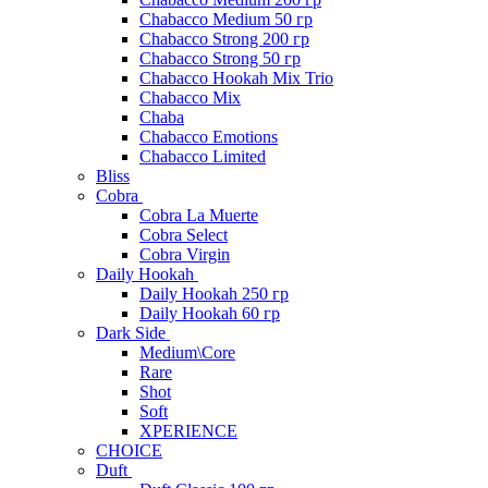
Chabacco Medium 50 гр
Chabacco Strong 200 гр
Chabacco Strong 50 гр
Chabacco Hookah Mix Trio
Chabacco Mix
Chaba
Chabacco Emotions
Chabacco Limited
Bliss
Cobra
Cobra La Muerte
Cobra Select
Cobra Virgin
Daily Hookah
Daily Hookah 250 гр
Daily Hookah 60 гр
Dark Side
Medium\Core
Rare
Shot
Soft
XPERIENCE
CHOICE
Duft