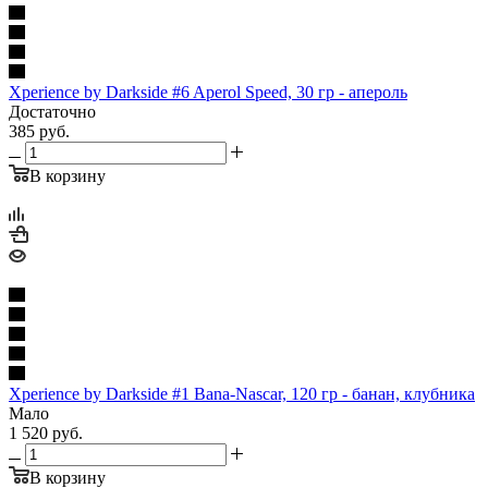
Xperience by Darkside #6 Aperol Speed, 30 гр - апероль
Достаточно
385
руб.
В корзину
Xperience by Darkside #1 Bana-Nascar, 120 гр - банан, клубника
Мало
1 520
руб.
В корзину