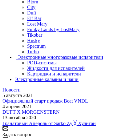
Bjorn
City
Duft
Elf Bar
Lost Mary
Funky Lands by LostMary
Tikobar
Husky
Spectrum
Turbo
Электронные многоразовые испарители
POD-системы
Жидкости для испарителей
Картриджи и испарители
Электронные кальяны и чаши
Новости
5 августа 2021
Официальный старт продаж Beat VNDL
4 апреля 2021
DUFT X MORGENSTERN
13 октября 2020
Гранатовый Апероль от Sarko Zy ╳ Хулиган
Задать вопрос