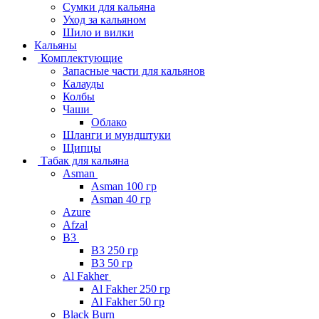
Сумки для кальяна
Уход за кальяном
Шило и вилки
Кальяны
Комплектующие
Запасные части для кальянов
Калауды
Колбы
Чаши
Облако
Шланги и мундштуки
Щипцы
Табак для кальяна
Asman
Asman 100 гр
Asman 40 гр
Azure
Afzal
B3
B3 250 гр
B3 50 гр
Al Fakher
Al Fakher 250 гр
Al Fakher 50 гр
Black Burn