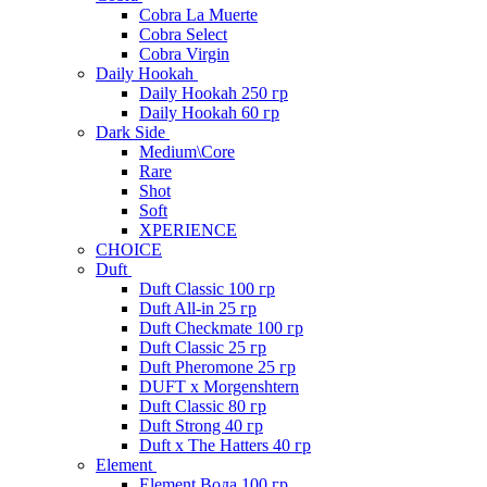
Cobra La Muerte
Cobra Select
Cobra Virgin
Daily Hookah
Daily Hookah 250 гр
Daily Hookah 60 гр
Dark Side
Medium\Core
Rare
Shot
Soft
XPERIENCE
CHOICE
Duft
Duft Classic 100 гр
Duft All-in 25 гр
Duft Checkmate 100 гр
Duft Classic 25 гр
Duft Pheromone 25 гр
DUFT x Morgenshtern
Duft Classic 80 гр
Duft Strong 40 гр
Duft x The Hatters 40 гр
Element
Element Вода 100 гр