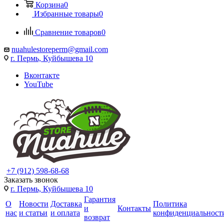
Корзина
0
Избранные товары
0
Сравнение товаров
0
nuahulestoreperm@gmail.com
г. Пермь, Куйбышева 10
Вконтакте
YouTube
+7 (912) 598-68-68
Заказать звонок
г. Пермь, Куйбышева 10
Гарантия
О
Новости
Доставка
Политика
и
Контакты
нас
и статьи
и оплата
конфиденциальност
возврат