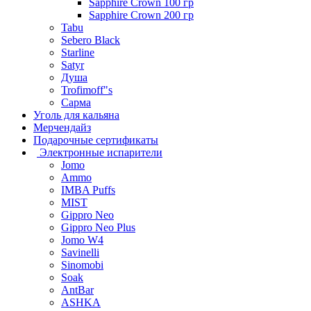
Sapphire Crown 100 гр
Sapphire Crown 200 гр
Tabu
Sebero Black
Starline
Satyr
Душа
Trofimoff"s
Сарма
Уголь для кальяна
Мерчендайз
Подарочные сертификаты
Электронные испарители
Jomo
Ammo
IMBA Puffs
MIST
Gippro Neo
Gippro Neo Plus
Jomo W4
Savinelli
Sinomobi
Soak
AntBar
ASHKA