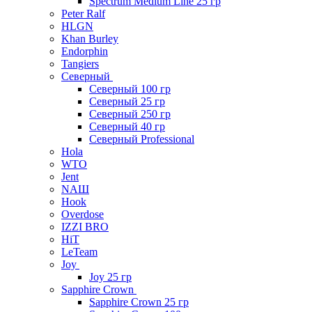
Spectrum Medium Line 25 гр
Peter Ralf
HLGN
Khan Burley
Endorphin
Tangiers
Северный
Северный 100 гр
Северный 25 гр
Северный 250 гр
Северный 40 гр
Северный Professional
Hola
WTO
Jent
NAШ
Hook
Overdose
IZZI BRO
HiT
LeTeam
Joy
Joy 25 гр
Sapphire Crown
Sapphire Crown 25 гр