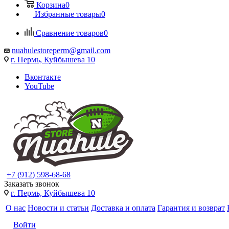
Корзина
0
Избранные товары
0
Сравнение товаров
0
nuahulestoreperm@gmail.com
г. Пермь, Куйбышева 10
Вконтакте
YouTube
+7 (912) 598-68-68
Заказать звонок
г. Пермь, Куйбышева 10
О нас
Новости и статьи
Доставка и оплата
Гарантия и возврат
Войти