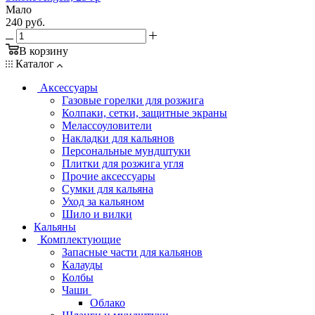
Мало
240
руб.
В корзину
Каталог
Аксессуары
Газовые горелки для розжига
Колпаки, сетки, защитные экраны
Мелассоуловители
Накладки для кальянов
Персональные мундштуки
Плитки для розжига угля
Прочие аксессуары
Сумки для кальяна
Уход за кальяном
Шило и вилки
Кальяны
Комплектующие
Запасные части для кальянов
Калауды
Колбы
Чаши
Облако