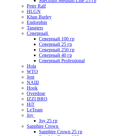
Spectrum Medium Line 25 гр
Peter Ralf
HLGN
Khan Burley
Endorphin
Tangiers
Северный
Северный 100 гр
Северный 25 гр
Северный 250 гр
Северный 40 гр
Северный Professional
Hola
WTO
Jent
NAШ
Hook
Overdose
IZZI BRO
HiT
LeTeam
Joy
Joy 25 гр
Sapphire Crown
Sapphire Crown 25 гр