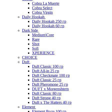
Cobra La Muerte
Cobra Select
Cobra Virgin
Daily Hookah
Daily Hookah 250 гр
Daily Hookah 60 гр
Dark Side
Medium\Core
Rare
Shot
Soft
XPERIENCE
CHOICE
Duft
Duft Classic 100 гр
Duft All-in 25 гр
Duft Checkmate 100 гр
Duft Classic 25 гр
Duft Pheromone 25 гр
DUFT x Morgenshtern
Duft Classic 80 гр
Duft Strong 40 гр
Duft x The Hatters 40 гр
Element
Element Вода 100 гр