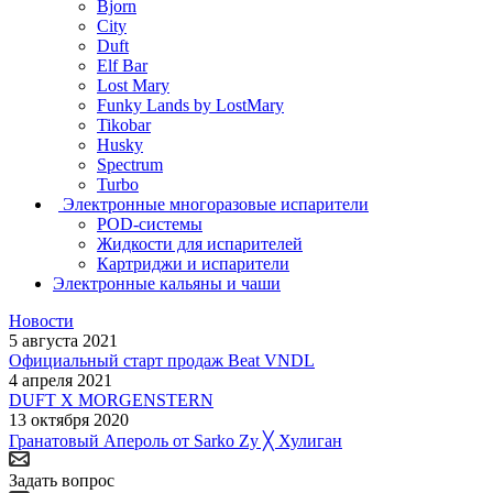
Bjorn
City
Duft
Elf Bar
Lost Mary
Funky Lands by LostMary
Tikobar
Husky
Spectrum
Turbo
Электронные многоразовые испарители
POD-системы
Жидкости для испарителей
Картриджи и испарители
Электронные кальяны и чаши
Новости
5 августа 2021
Официальный старт продаж Beat VNDL
4 апреля 2021
DUFT X MORGENSTERN
13 октября 2020
Гранатовый Апероль от Sarko Zy ╳ Хулиган
Задать вопрос