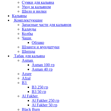
Сумки для кальяна
Уход за кальяном
Шило и вилки
Кальяны
Комплектующие
Запасные части для кальянов
Калауды
Колбы
Чаши
Облако
Шланги и мундштуки
Щипцы
Табак для кальяна
Asman
Asman 100 гр
Asman 40 гр
Azure
Afzal
B3
B3 250 гр
B3 50 гр
Al Fakher
Al Fakher 250 гр
Al Fakher 50 гр
Black Burn