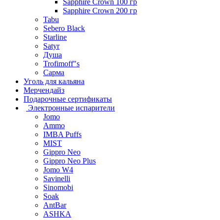
Sapphire Crown 100 гр
Sapphire Crown 200 гр
Tabu
Sebero Black
Starline
Satyr
Душа
Trofimoff"s
Сарма
Уголь для кальяна
Мерчендайз
Подарочные сертификаты
Электронные испарители
Jomo
Ammo
IMBA Puffs
MIST
Gippro Neo
Gippro Neo Plus
Jomo W4
Savinelli
Sinomobi
Soak
AntBar
ASHKA