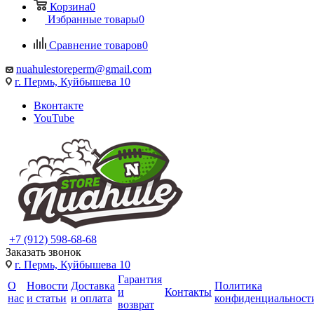
Корзина
0
Избранные товары
0
Сравнение товаров
0
nuahulestoreperm@gmail.com
г. Пермь, Куйбышева 10
Вконтакте
YouTube
+7 (912) 598-68-68
Заказать звонок
г. Пермь, Куйбышева 10
Гарантия
О
Новости
Доставка
Политика
и
Контакты
нас
и статьи
и оплата
конфиденциальност
возврат