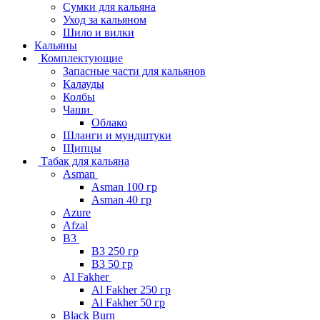
Сумки для кальяна
Уход за кальяном
Шило и вилки
Кальяны
Комплектующие
Запасные части для кальянов
Калауды
Колбы
Чаши
Облако
Шланги и мундштуки
Щипцы
Табак для кальяна
Asman
Asman 100 гр
Asman 40 гр
Azure
Afzal
B3
B3 250 гр
B3 50 гр
Al Fakher
Al Fakher 250 гр
Al Fakher 50 гр
Black Burn