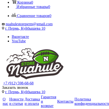
Корзина
0
Избранные товары
0
Сравнение товаров
0
nuahulestoreperm@gmail.com
г. Пермь, Куйбышева 10
Вконтакте
YouTube
+7 (912) 598-68-68
Заказать звонок
г. Пермь, Куйбышева 10
Гарантия
О
Новости
Доставка
Политика
и
Контакты
нас
и статьи
и оплата
конфиденциальност
возврат