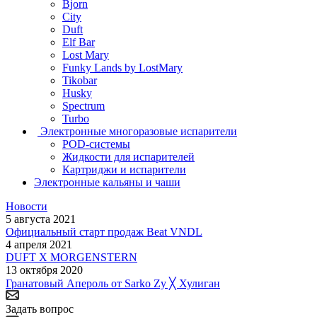
Bjorn
City
Duft
Elf Bar
Lost Mary
Funky Lands by LostMary
Tikobar
Husky
Spectrum
Turbo
Электронные многоразовые испарители
POD-системы
Жидкости для испарителей
Картриджи и испарители
Электронные кальяны и чаши
Новости
5 августа 2021
Официальный старт продаж Beat VNDL
4 апреля 2021
DUFT X MORGENSTERN
13 октября 2020
Гранатовый Апероль от Sarko Zy ╳ Хулиган
Задать вопрос