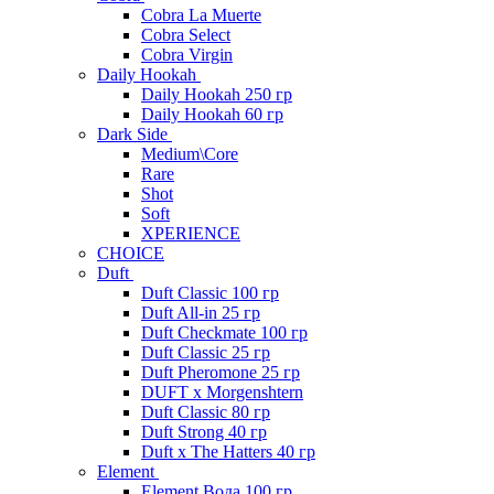
Cobra La Muerte
Cobra Select
Cobra Virgin
Daily Hookah
Daily Hookah 250 гр
Daily Hookah 60 гр
Dark Side
Medium\Core
Rare
Shot
Soft
XPERIENCE
CHOICE
Duft
Duft Classic 100 гр
Duft All-in 25 гр
Duft Checkmate 100 гр
Duft Classic 25 гр
Duft Pheromone 25 гр
DUFT x Morgenshtern
Duft Classic 80 гр
Duft Strong 40 гр
Duft x The Hatters 40 гр
Element
Element Вода 100 гр