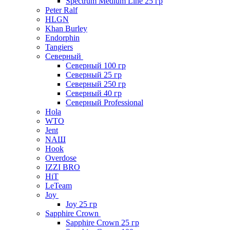
Spectrum Medium Line 25 гр
Peter Ralf
HLGN
Khan Burley
Endorphin
Tangiers
Северный
Северный 100 гр
Северный 25 гр
Северный 250 гр
Северный 40 гр
Северный Professional
Hola
WTO
Jent
NAШ
Hook
Overdose
IZZI BRO
HiT
LeTeam
Joy
Joy 25 гр
Sapphire Crown
Sapphire Crown 25 гр