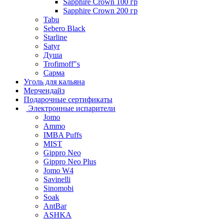
Sapphire Crown 100 гр
Sapphire Crown 200 гр
Tabu
Sebero Black
Starline
Satyr
Душа
Trofimoff"s
Сарма
Уголь для кальяна
Мерчендайз
Подарочные сертификаты
Электронные испарители
Jomo
Ammo
IMBA Puffs
MIST
Gippro Neo
Gippro Neo Plus
Jomo W4
Savinelli
Sinomobi
Soak
AntBar
ASHKA