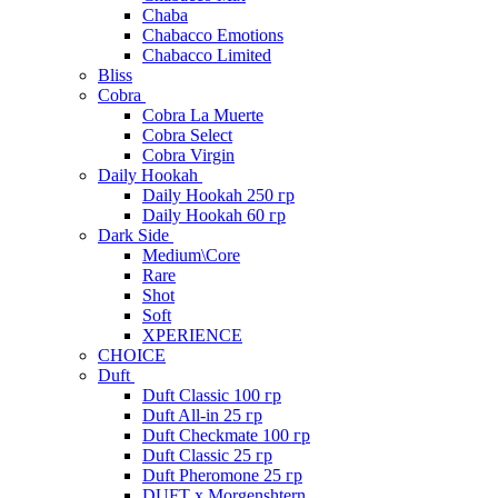
Chaba
Chabacco Emotions
Chabacco Limited
Bliss
Cobra
Cobra La Muerte
Cobra Select
Cobra Virgin
Daily Hookah
Daily Hookah 250 гр
Daily Hookah 60 гр
Dark Side
Medium\Core
Rare
Shot
Soft
XPERIENCE
CHOICE
Duft
Duft Classic 100 гр
Duft All-in 25 гр
Duft Checkmate 100 гр
Duft Classic 25 гр
Duft Pheromone 25 гр
DUFT x Morgenshtern