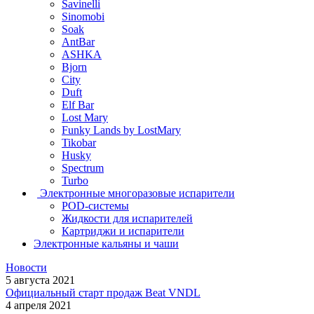
Savinelli
Sinomobi
Soak
AntBar
ASHKA
Bjorn
City
Duft
Elf Bar
Lost Mary
Funky Lands by LostMary
Tikobar
Husky
Spectrum
Turbo
Электронные многоразовые испарители
POD-системы
Жидкости для испарителей
Картриджи и испарители
Электронные кальяны и чаши
Новости
5 августа 2021
Официальный старт продаж Beat VNDL
4 апреля 2021