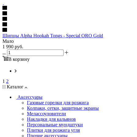
Щипцы Alpha Hookah Tongs - Special ORO Gold
Мало
1 990
руб.
В корзину
1
2
Каталог
Аксессуары
Газовые горелки для розжига
Колпаки, сетки, защитные экраны
Мелассоуловители
Накладки для кальянов
Персональные мундштуки
Плитки для розжига угля
Прочие аксессуары