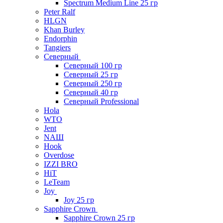
Spectrum Medium Line 25 гр
Peter Ralf
HLGN
Khan Burley
Endorphin
Tangiers
Северный
Северный 100 гр
Северный 25 гр
Северный 250 гр
Северный 40 гр
Северный Professional
Hola
WTO
Jent
NAШ
Hook
Overdose
IZZI BRO
HiT
LeTeam
Joy
Joy 25 гр
Sapphire Crown
Sapphire Crown 25 гр