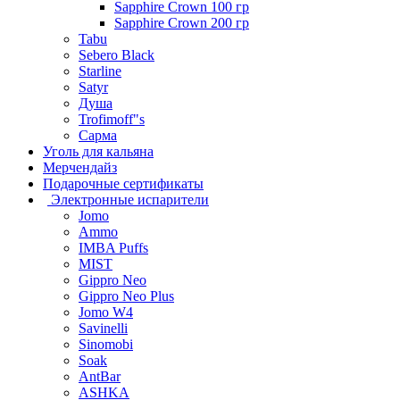
Sapphire Crown 100 гр
Sapphire Crown 200 гр
Tabu
Sebero Black
Starline
Satyr
Душа
Trofimoff"s
Сарма
Уголь для кальяна
Мерчендайз
Подарочные сертификаты
Электронные испарители
Jomo
Ammo
IMBA Puffs
MIST
Gippro Neo
Gippro Neo Plus
Jomo W4
Savinelli
Sinomobi
Soak
AntBar
ASHKA