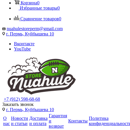
Корзина
0
Избранные товары
0
Сравнение товаров
0
nuahulestoreperm@gmail.com
г. Пермь, Куйбышева 10
Вконтакте
YouTube
+7 (912) 598-68-68
Заказать звонок
г. Пермь, Куйбышева 10
Гарантия
О
Новости
Доставка
Политика
и
Контакты
нас
и статьи
и оплата
конфиденциальност
возврат