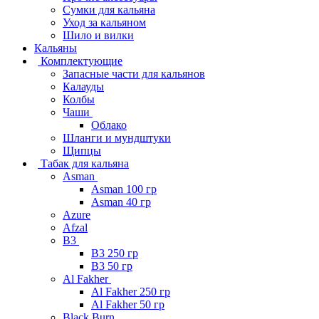
Сумки для кальяна
Уход за кальяном
Шило и вилки
Кальяны
Комплектующие
Запасные части для кальянов
Калауды
Колбы
Чаши
Облако
Шланги и мундштуки
Щипцы
Табак для кальяна
Asman
Asman 100 гр
Asman 40 гр
Azure
Afzal
B3
B3 250 гр
B3 50 гр
Al Fakher
Al Fakher 250 гр
Al Fakher 50 гр
Black Burn