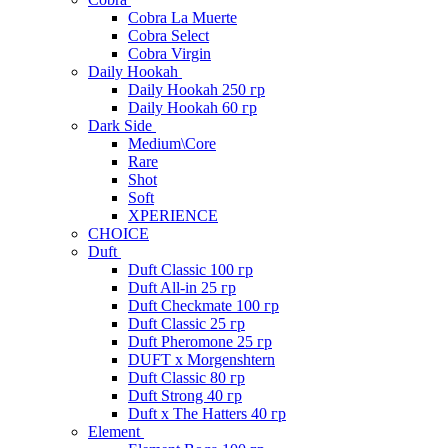
Cobra La Muerte
Cobra Select
Cobra Virgin
Daily Hookah
Daily Hookah 250 гр
Daily Hookah 60 гр
Dark Side
Medium\Core
Rare
Shot
Soft
XPERIENCE
CHOICE
Duft
Duft Classic 100 гр
Duft All-in 25 гр
Duft Checkmate 100 гр
Duft Classic 25 гр
Duft Pheromone 25 гр
DUFT x Morgenshtern
Duft Classic 80 гр
Duft Strong 40 гр
Duft x The Hatters 40 гр
Element