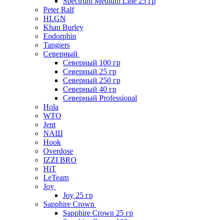
Spectrum Medium Line 25 гр
Peter Ralf
HLGN
Khan Burley
Endorphin
Tangiers
Северный
Северный 100 гр
Северный 25 гр
Северный 250 гр
Северный 40 гр
Северный Professional
Hola
WTO
Jent
NAШ
Hook
Overdose
IZZI BRO
HiT
LeTeam
Joy
Joy 25 гр
Sapphire Crown
Sapphire Crown 25 гр