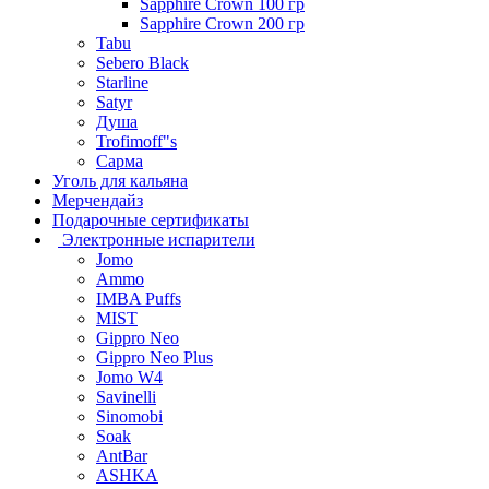
Sapphire Crown 100 гр
Sapphire Crown 200 гр
Tabu
Sebero Black
Starline
Satyr
Душа
Trofimoff"s
Сарма
Уголь для кальяна
Мерчендайз
Подарочные сертификаты
Электронные испарители
Jomo
Ammo
IMBA Puffs
MIST
Gippro Neo
Gippro Neo Plus
Jomo W4
Savinelli
Sinomobi
Soak
AntBar
ASHKA