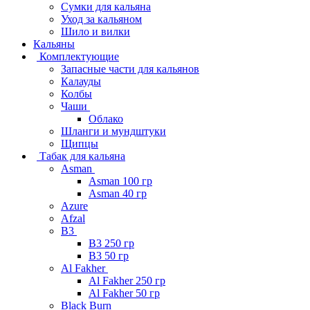
Сумки для кальяна
Уход за кальяном
Шило и вилки
Кальяны
Комплектующие
Запасные части для кальянов
Калауды
Колбы
Чаши
Облако
Шланги и мундштуки
Щипцы
Табак для кальяна
Asman
Asman 100 гр
Asman 40 гр
Azure
Afzal
B3
B3 250 гр
B3 50 гр
Al Fakher
Al Fakher 250 гр
Al Fakher 50 гр
Black Burn