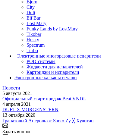
Bjorn
City
Duft
Elf Bar
Lost Mary
Funky Lands by LostMary
Tikobar
Husky
Spectrum
Turbo
Электронные многоразовые испарители
POD-системы
Жидкости для испарителей
Картриджи и испарители
Электронные кальяны и чаши
Новости
5 августа 2021
Официальный старт продаж Beat VNDL
4 апреля 2021
DUFT X MORGENSTERN
13 октября 2020
Гранатовый Апероль от Sarko Zy ╳ Хулиган
Задать вопрос