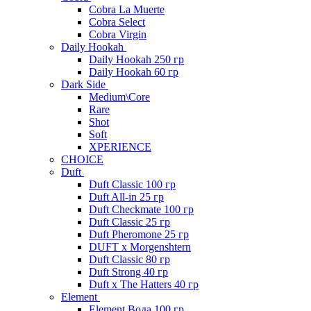
Cobra La Muerte
Cobra Select
Cobra Virgin
Daily Hookah
Daily Hookah 250 гр
Daily Hookah 60 гр
Dark Side
Medium\Core
Rare
Shot
Soft
XPERIENCE
CHOICE
Duft
Duft Classic 100 гр
Duft All-in 25 гр
Duft Checkmate 100 гр
Duft Classic 25 гр
Duft Pheromone 25 гр
DUFT x Morgenshtern
Duft Classic 80 гр
Duft Strong 40 гр
Duft x The Hatters 40 гр
Element
Element Вода 100 гр