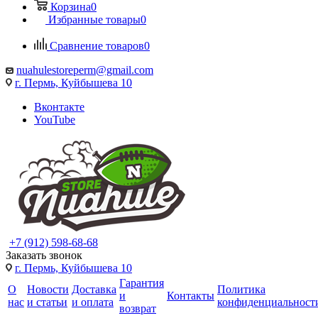
Корзина
0
Избранные товары
0
Сравнение товаров
0
nuahulestoreperm@gmail.com
г. Пермь, Куйбышева 10
Вконтакте
YouTube
+7 (912) 598-68-68
Заказать звонок
г. Пермь, Куйбышева 10
Гарантия
О
Новости
Доставка
Политика
и
Контакты
нас
и статьи
и оплата
конфиденциальност
возврат