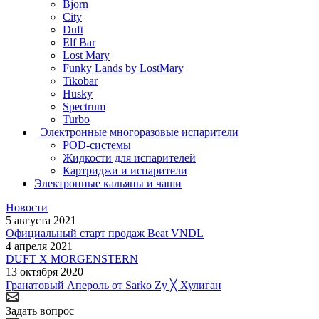
Bjorn
City
Duft
Elf Bar
Lost Mary
Funky Lands by LostMary
Tikobar
Husky
Spectrum
Turbo
Электронные многоразовые испарители
POD-системы
Жидкости для испарителей
Картриджи и испарители
Электронные кальяны и чаши
Новости
5 августа 2021
Официальный старт продаж Beat VNDL
4 апреля 2021
DUFT X MORGENSTERN
13 октября 2020
Гранатовый Апероль от Sarko Zy ╳ Хулиган
Задать вопрос