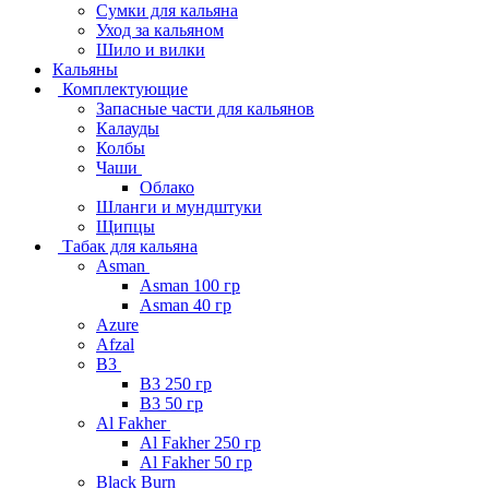
Сумки для кальяна
Уход за кальяном
Шило и вилки
Кальяны
Комплектующие
Запасные части для кальянов
Калауды
Колбы
Чаши
Облако
Шланги и мундштуки
Щипцы
Табак для кальяна
Asman
Asman 100 гр
Asman 40 гр
Azure
Afzal
B3
B3 250 гр
B3 50 гр
Al Fakher
Al Fakher 250 гр
Al Fakher 50 гр
Black Burn