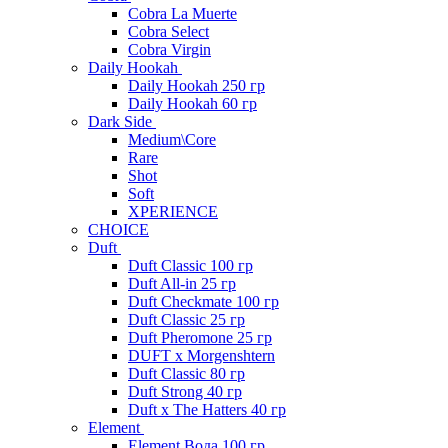
Cobra La Muerte
Cobra Select
Cobra Virgin
Daily Hookah
Daily Hookah 250 гр
Daily Hookah 60 гр
Dark Side
Medium\Core
Rare
Shot
Soft
XPERIENCE
CHOICE
Duft
Duft Classic 100 гр
Duft All-in 25 гр
Duft Checkmate 100 гр
Duft Classic 25 гр
Duft Pheromone 25 гр
DUFT x Morgenshtern
Duft Classic 80 гр
Duft Strong 40 гр
Duft x The Hatters 40 гр
Element
Element Вода 100 гр