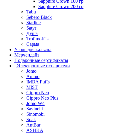
Sapphire Crown 100 гр
Sapphire Crown 200 гр
Tabu
Sebero Black
Starline
Satyr
Душа
Trofimoff"s
Сарма
Уголь для кальяна
Мерчендайз
Подарочные сертификаты
Электронные испарители
Jomo
Ammo
IMBA Puffs
MIST
Gippro Neo
Gippro Neo Plus
Jomo W4
Savinelli
Sinomobi
Soak
AntBar
ASHKA