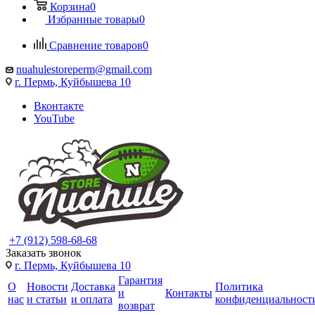
Корзина
0
Избранные товары
0
Сравнение товаров
0
nuahulestoreperm@gmail.com
г. Пермь, Куйбышева 10
Вконтакте
YouTube
+7 (912) 598-68-68
Заказать звонок
г. Пермь, Куйбышева 10
Гарантия
О
Новости
Доставка
Политика
и
Контакты
нас
и статьи
и оплата
конфиденциальност
возврат