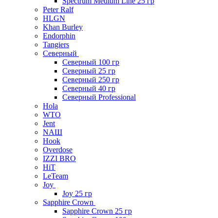
Spectrum Medium Line 25 гр
Peter Ralf
HLGN
Khan Burley
Endorphin
Tangiers
Северный
Северный 100 гр
Северный 25 гр
Северный 250 гр
Северный 40 гр
Северный Professional
Hola
WTO
Jent
NAШ
Hook
Overdose
IZZI BRO
HiT
LeTeam
Joy
Joy 25 гр
Sapphire Crown
Sapphire Crown 25 гр