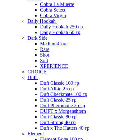
Cobra La Muerte
Cobra Select
Cobra Virgin
Daily Hookah
Daily Hookah 250 гр
Daily Hookah 60 гр
Dark Side
Medium\Core
Rare
Shot
Soft
XPERIENCE
CHOICE
Duft
Duft Classic 100 гр
Duft All-in 25 гр
Duft Checkmate 100 гр
Duft Classic 25 гр
Duft Pheromone 25 гр
DUFT x Morgenshtern
Duft Classic 80 гр
Duft Strong 40 гр
Duft x The Hatters 40 гр
Element
Element Вода 100 гр