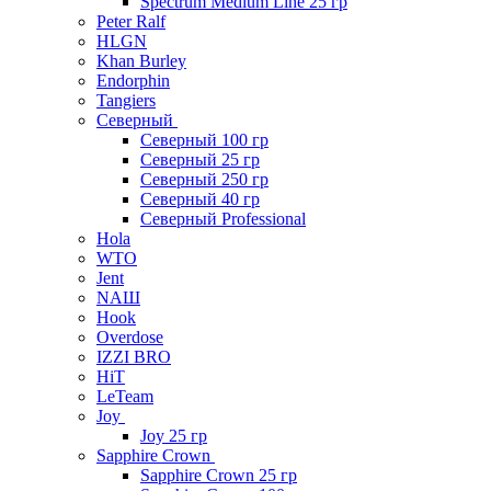
Spectrum Medium Line 25 гр
Peter Ralf
HLGN
Khan Burley
Endorphin
Tangiers
Северный
Северный 100 гр
Северный 25 гр
Северный 250 гр
Северный 40 гр
Северный Professional
Hola
WTO
Jent
NAШ
Hook
Overdose
IZZI BRO
HiT
LeTeam
Joy
Joy 25 гр
Sapphire Crown
Sapphire Crown 25 гр