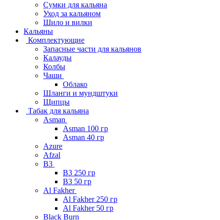
Сумки для кальяна
Уход за кальяном
Шило и вилки
Кальяны
Комплектующие
Запасные части для кальянов
Калауды
Колбы
Чаши
Облако
Шланги и мундштуки
Щипцы
Табак для кальяна
Asman
Asman 100 гр
Asman 40 гр
Azure
Afzal
B3
B3 250 гр
B3 50 гр
Al Fakher
Al Fakher 250 гр
Al Fakher 50 гр
Black Burn