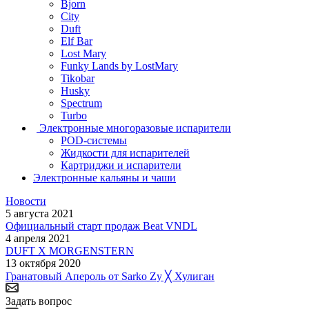
Bjorn
City
Duft
Elf Bar
Lost Mary
Funky Lands by LostMary
Tikobar
Husky
Spectrum
Turbo
Электронные многоразовые испарители
POD-системы
Жидкости для испарителей
Картриджи и испарители
Электронные кальяны и чаши
Новости
5 августа 2021
Официальный старт продаж Beat VNDL
4 апреля 2021
DUFT X MORGENSTERN
13 октября 2020
Гранатовый Апероль от Sarko Zy ╳ Хулиган
Задать вопрос