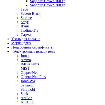
Sapphire Crown 100 гр
Sapphire Crown 200 гр
Tabu
Sebero Black
Starline
Satyr
Душа
Trofimoff"s
Сарма
Уголь для кальяна
Мерчендайз
Подарочные сертификаты
Электронные испарители
Jomo
Ammo
IMBA Puffs
MIST
Gippro Neo
Gippro Neo Plus
Jomo W4
Savinelli
Sinomobi
Soak
AntBar
ASHKA