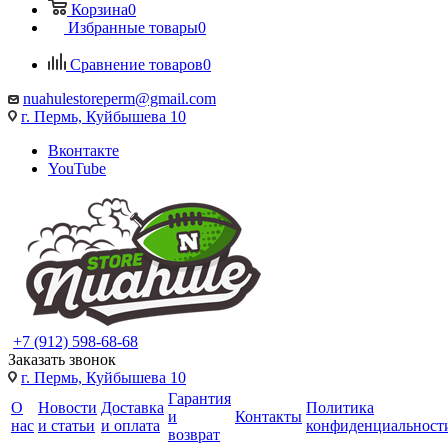
Корзина
0
Избранные товары
0
Сравнение товаров
0
nuahulestoreperm@gmail.com
г. Пермь, Куйбышева 10
Вконтакте
YouTube
+7 (912) 598-68-68
Заказать звонок
г. Пермь, Куйбышева 10
Гарантия
О
Новости
Доставка
Политика
и
Контакты
нас
и статьи
и оплата
конфиденциальност
возврат