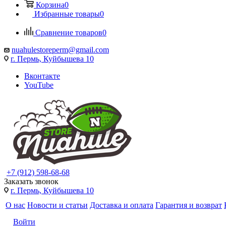
Корзина
0
Избранные товары
0
Сравнение товаров
0
nuahulestoreperm@gmail.com
г. Пермь, Куйбышева 10
Вконтакте
YouTube
+7 (912) 598-68-68
Заказать звонок
г. Пермь, Куйбышева 10
О нас
Новости и статьи
Доставка и оплата
Гарантия и возврат
Войти