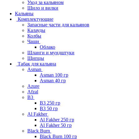
Уход за кальяном
Шило и вилки
Кальяны
Комплектующие
Запасные части для кальянов
Калауды
Колбы
Чаши
Облако
Шланги и мундштуки
Щипцы
Табак для кальяна
Asman
Asman 100 гр
Asman 40 гр
Azure
Afzal
B3
B3 250 гр
B3 50 гр
Al Fakher
Al Fakher 250 гр
Al Fakher 50 гр
Black Burn
Black Burn 100 гр