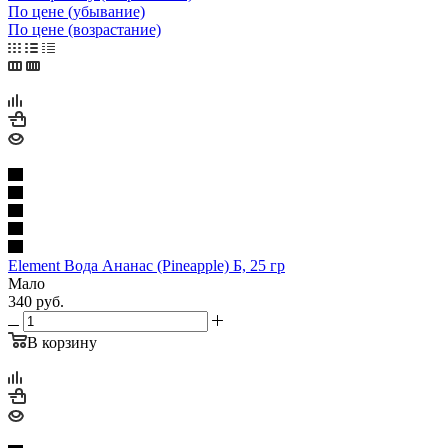
По цене (убывание)
По цене (возрастание)
Element Вода Ананас (Pineapple) Б, 25 гр
Мало
340
руб.
В корзину