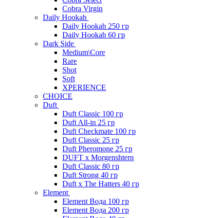
Cobra Virgin
Daily Hookah
Daily Hookah 250 гр
Daily Hookah 60 гр
Dark Side
Medium\Core
Rare
Shot
Soft
XPERIENCE
CHOICE
Duft
Duft Classic 100 гр
Duft All-in 25 гр
Duft Checkmate 100 гр
Duft Classic 25 гр
Duft Pheromone 25 гр
DUFT x Morgenshtern
Duft Classic 80 гр
Duft Strong 40 гр
Duft x The Hatters 40 гр
Element
Element Вода 100 гр
Element Вода 200 гр