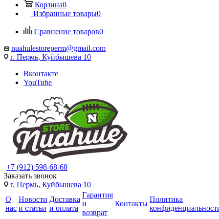
Корзина
0
Избранные товары
0
Сравнение товаров
0
nuahulestoreperm@gmail.com
г. Пермь, Куйбышева 10
Вконтакте
YouTube
+7 (912) 598-68-68
Заказать звонок
г. Пермь, Куйбышева 10
Гарантия
О
Новости
Доставка
Политика
и
Контакты
нас
и статьи
и оплата
конфиденциальност
возврат