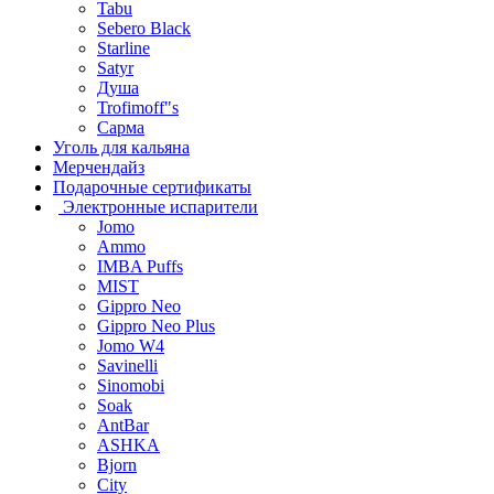
Tabu
Sebero Black
Starline
Satyr
Душа
Trofimoff"s
Сарма
Уголь для кальяна
Мерчендайз
Подарочные сертификаты
Электронные испарители
Jomo
Ammo
IMBA Puffs
MIST
Gippro Neo
Gippro Neo Plus
Jomo W4
Savinelli
Sinomobi
Soak
AntBar
ASHKA
Bjorn
City