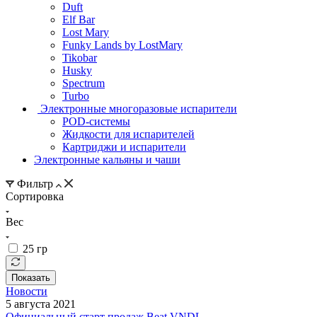
Duft
Elf Bar
Lost Mary
Funky Lands by LostMary
Tikobar
Husky
Spectrum
Turbo
Электронные многоразовые испарители
POD-системы
Жидкости для испарителей
Картриджи и испарители
Электронные кальяны и чаши
Фильтр
Сортировка
Вес
25 гр
Показать
Новости
5 августа 2021
Официальный старт продаж Beat VNDL