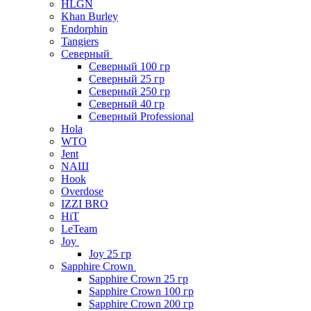
HLGN
Khan Burley
Endorphin
Tangiers
Северный
Северный 100 гр
Северный 25 гр
Северный 250 гр
Северный 40 гр
Северный Professional
Hola
WTO
Jent
NAШ
Hook
Overdose
IZZI BRO
HiT
LeTeam
Joy
Joy 25 гр
Sapphire Crown
Sapphire Crown 25 гр
Sapphire Crown 100 гр
Sapphire Crown 200 гр