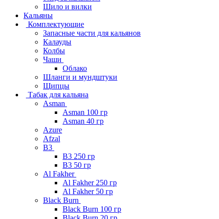
Шило и вилки
Кальяны
Комплектующие
Запасные части для кальянов
Калауды
Колбы
Чаши
Облако
Шланги и мундштуки
Щипцы
Табак для кальяна
Asman
Asman 100 гр
Asman 40 гр
Azure
Afzal
B3
B3 250 гр
B3 50 гр
Al Fakher
Al Fakher 250 гр
Al Fakher 50 гр
Black Burn
Black Burn 100 гр
Black Burn 20 гр