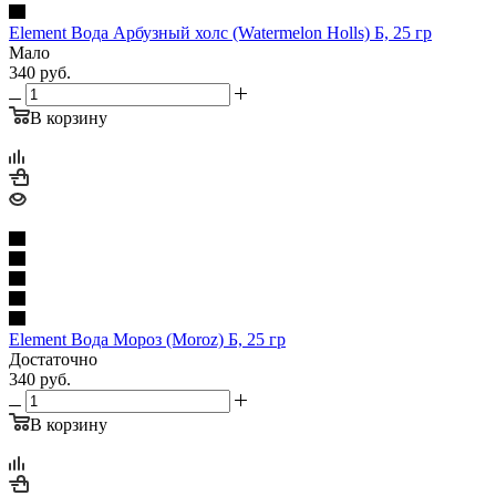
Element Вода Арбузный холс (Watermelon Holls) Б, 25 гр
Мало
340
руб.
В корзину
Element Вода Мороз (Moroz) Б, 25 гр
Достаточно
340
руб.
В корзину