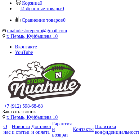
Корзина
0
Избранные товары
0
Сравнение товаров
0
nuahulestoreperm@gmail.com
г. Пермь, Куйбышева 10
Вконтакте
YouTube
+7 (912) 598-68-68
Заказать звонок
г. Пермь, Куйбышева 10
Гарантия
О
Новости
Доставка
Политика
и
Контакты
нас
и статьи
и оплата
конфиденциальност
возврат