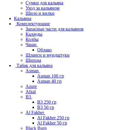
Сумки для кальяна
Уход за кальяном
Шило и вилки
Кальяны
Комплектующие
Запасные части для кальянов
Калауды
Колбы
Чаши
Облако
Шланги и мундштуки
Щипцы
Табак для кальяна
Asman
Asman 100 гр
Asman 40 гр
Azure
Afzal
B3
B3 250 гр
B3 50 гр
Al Fakher
Al Fakher 250 гр
Al Fakher 50 гр
Black Burn