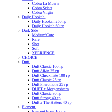
Cobra La Muerte
Cobra Select
Cobra Virgin
Daily Hookah
Daily Hookah 250 гр
Daily Hookah 60 гр
Dark Side
Medium\Core
Rare
Shot
Soft
XPERIENCE
CHOICE
Duft
Duft Classic 100 гр
Duft All-in 25 гр
Duft Checkmate 100 гр
Duft Classic 25 гр
Duft Pheromone 25 гр
DUFT x Morgenshtern
Duft Classic 80 гр
Duft Strong 40 гр
Duft x The Hatters 40 гр
Element
Element Вода 100 гр