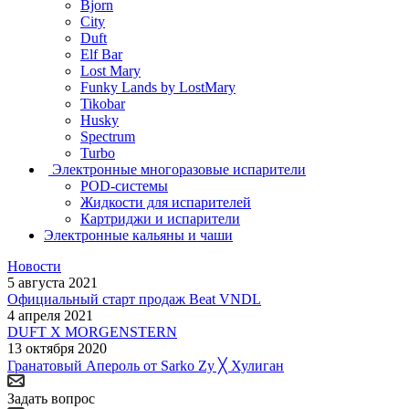
Bjorn
City
Duft
Elf Bar
Lost Mary
Funky Lands by LostMary
Tikobar
Husky
Spectrum
Turbo
Электронные многоразовые испарители
POD-системы
Жидкости для испарителей
Картриджи и испарители
Электронные кальяны и чаши
Новости
5 августа 2021
Официальный старт продаж Beat VNDL
4 апреля 2021
DUFT X MORGENSTERN
13 октября 2020
Гранатовый Апероль от Sarko Zy ╳ Хулиган
Задать вопрос