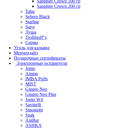
Sapphire Crown 100 гр
Sapphire Crown 200 гр
Tabu
Sebero Black
Starline
Satyr
Душа
Trofimoff"s
Сарма
Уголь для кальяна
Мерчендайз
Подарочные сертификаты
Электронные испарители
Jomo
Ammo
IMBA Puffs
MIST
Gippro Neo
Gippro Neo Plus
Jomo W4
Savinelli
Sinomobi
Soak
AntBar
ASHKA