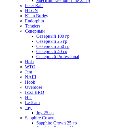
Spectrum Medium Line 25 гр
Peter Ralf
HLGN
Khan Burley
Endorphin
Tangiers
Северный
Северный 100 гр
Северный 25 гр
Северный 250 гр
Северный 40 гр
Северный Professional
Hola
WTO
Jent
NAШ
Hook
Overdose
IZZI BRO
HiT
LeTeam
Joy
Joy 25 гр
Sapphire Crown
Sapphire Crown 25 гр